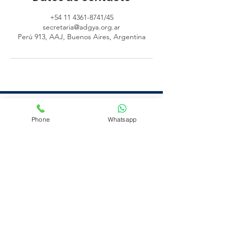
+54 11 4361-8741/45
secretaria@adgya.org.ar
Perú 913, AAJ, Buenos Aires, Argentina
Phone
Whatsapp
secretaria@adgya.org.ar
(+54
11) 4361-8741
/ 45
WhatsApp: (+54 11) 5339-5502
Lun. a Vie. de 9:00 a 16:00Hs
Perú 913 | CABA | Argentina