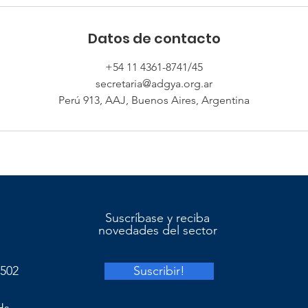
Datos de contacto
+54 11 4361-8741/45
secretaria@adgya.org.ar
Perú 913, AAJ, Buenos Aires, Argentina
Suscríbase
y reciba
novedades
del sector
5502
Suscribir!