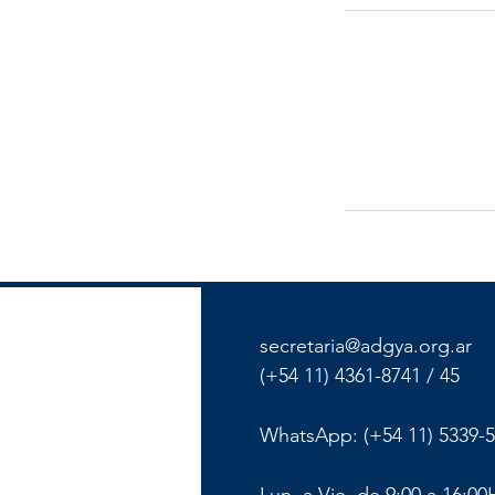
secretaria@adgya.org.ar
(+54 11) 4361-8741 / 45
WhatsApp: (+54 11) 5339-