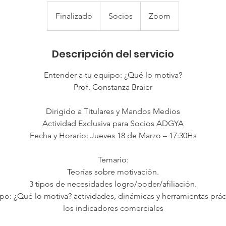
Socios
Finalizado
F
Socios
Zoom
i
n
Descripción del servicio
a
l
Entender a tu equipo: ¿Qué lo motiva?
i
Prof. Constanza Braier
z
a
Dirigido a Titulares y Mandos Medios
d
Actividad Exclusiva para Socios ADGYA
o
Fecha y Horario: Jueves 18 de Marzo – 17:30Hs
Temario:
Teorías sobre motivación.
3 tipos de necesidades logro/poder/afiliación.
po: ¿Qué lo motiva? actividades, dinámicas y herramientas prác
los indicadores comerciales