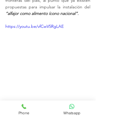
fronteras del país, al punto que ya existen 
propuestas para impulsar la instalación del 
“alfajor como alimento ícono nacional”.
https://youtu.be/vfCwV5RgLAE
Eventos
Phone
Whatsapp
Ver todo
Entradas recientes