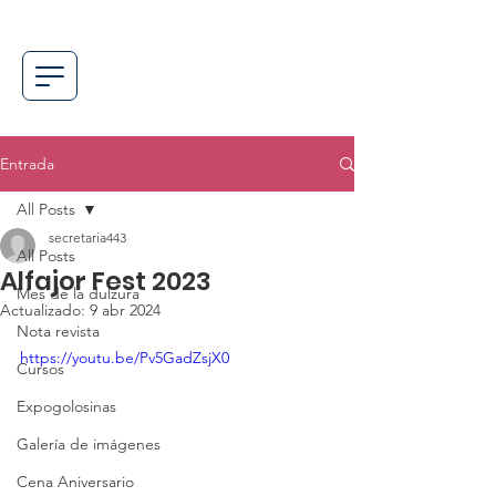
Entrada
All Posts
secretaria443
All Posts
Alfajor Fest 2023
Mes de la dulzura
Actualizado:
9 abr 2024
Nota revista
https://youtu.be/Pv5GadZsjX0
Cursos
Expogolosinas
Galería de imágenes
Cena Aniversario