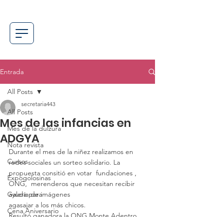
Entrada
All Posts
secretaria443
All Posts
Mes de las infancias en
Mes de la dulzura
ADGYA
Nota revista
Durante el mes de la niñez realizamos en 
Cursos
redes sociales un sorteo solidario. La 
propuesta consitió en votar  fundaciones , 
Expogolosinas
ONG,  merenderos que necesitan recibir 
Galería de imágenes
ayuda para
agasajar a los más chicos.
Cena Aniversario
Resultó ganadora la ONG Monte Adentro.