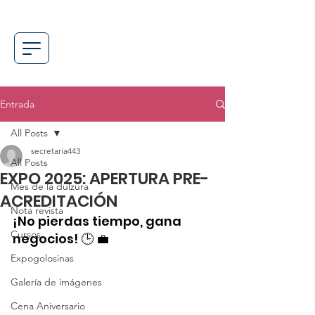
Entrada
All Posts
secretaria443
All Posts
EXPO 2025: APERTURA PRE-
Mes de la dulzura
ACREDITACIÓN
Nota revista
¡No pierdas tiempo, gana 
Cursos
negocios! 🕒 💼
Expogolosinas
Galería de imágenes
Cena Aniversario