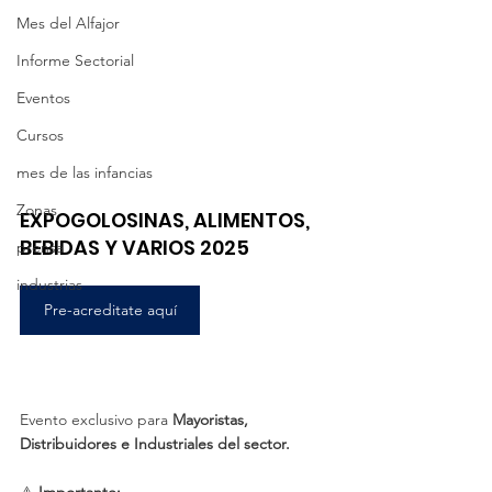
Mes del Alfajor
Informe Sectorial
Eventos
Cursos
mes de las infancias
Zonas
EXPOGOLOSINAS, ALIMENTOS, 
BEBIDAS Y VARIOS 2025
prensa
industrias
Pre-acreditate aquí
Evento exclusivo para 
Mayoristas, 
Distribuidores e Industriales del sector.
⚠️ 
Importante: