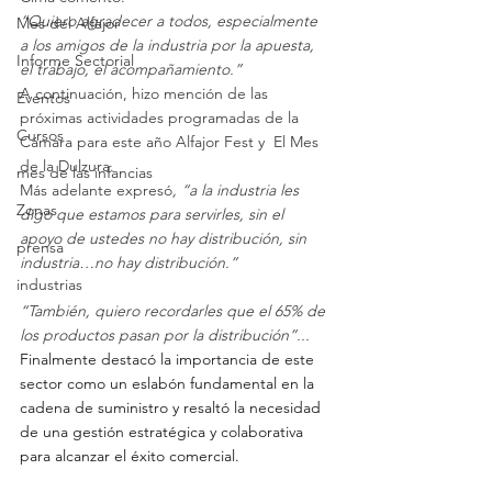
“Quiero agradecer a todos, especialmente 
Mes del Alfajor
a los amigos de la industria por la apuesta, 
Informe Sectorial
el trabajo, el acompañamiento.”
A continuación, hizo mención de las 
Eventos
próximas actividades programadas de la 
Cursos
Cámara para este año Alfajor Fest y  El Mes 
de la Dulzura.
mes de las infancias
Más adelante expresó
, “a la industria les 
Zonas
digo que estamos para servirles, sin el 
apoyo de ustedes no hay distribución, sin 
prensa
industria…no hay distribución.”
industrias
“También, quiero recordarles que el 65% de 
los productos pasan por la distribución”...
Finalmente destacó la importancia de este 
sector como un eslabón fundamental en la 
cadena de suministro y resaltó la necesidad 
de una gestión estratégica y colaborativa 
para alcanzar el éxito comercial.