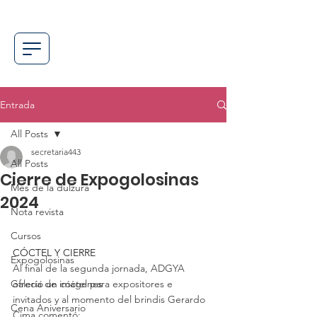
Entrada
All Posts
secretaria443
All Posts
Cierre de Expogolosinas
Mes de la dulzura
2024
Nota revista
Cursos
CÓCTEL Y CIERRE
Expogolosinas
Al final de la segunda jornada, ADGYA 
Galería de imágenes
ofreció un cóctel para expositores e 
invitados y al momento del brindis Gerardo 
Cena Aniversario
Cima comentó: