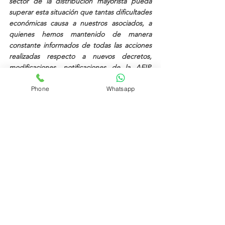
sector de la distribución mayorista pueda 
superar esta situación que tantas dificultades 
económicas causa a nuestros asociados, a 
quienes hemos mantenido de manera 
constante informados de todas las acciones 
realizadas respecto a nuevos decretos, 
modificaciones, notificaciones de la AFIP, 
postergaciones, etcétera”
, indicó el titular 
Phone
Whatsapp
de la Gerencia de Gestión.
En otro orden de cosas, también como una 
parte importante de las actividades que se 
han desarrollado para darle continuidad a los 
servicios que brinda la entidad, el 
responsable gerencial mencionó que los 
asociados han sido informados acerca de las 
diferentes propuestas de capacitación y 
formación profesional que se encuentran 
actualmente disponibles, merced a los 
acuerdos suscriptos con otras instituciones 
empresariales de las que la Asociación es 