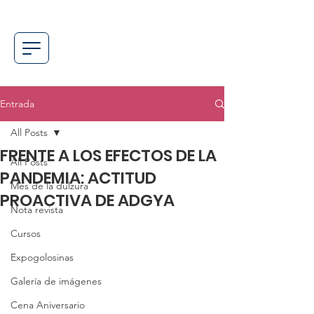
Entrada
All Posts
FRENTE A LOS EFECTOS DE LA
All Posts
PANDEMIA: ACTITUD
Mes de la dulzura
PROACTIVA DE ADGYA
Nota revista
Cursos
Expogolosinas
Galería de imágenes
Cena Aniversario