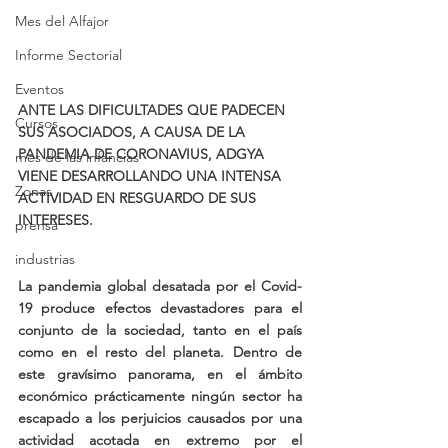
Mes del Alfajor
Informe Sectorial
Eventos
ANTE LAS DIFICULTADES QUE PADECEN 
Cursos
SUS ASOCIADOS, A CAUSA DE LA 
PANDEMIA DE CORONAVIUS, ADGYA 
mes de las infancias
VIENE DESARROLLANDO UNA INTENSA 
Zonas
ACTIVIDAD EN RESGUARDO DE SUS 
INTERESES. 
prensa
industrias
La pandemia global desatada por el Covid-
19 produce efectos devastadores para el 
conjunto de la sociedad, tanto en el país 
como en el resto del planeta. Dentro de 
este gravísimo panorama, en el ámbito 
económico prácticamente ningún sector ha 
escapado a los perjuicios causados por una 
actividad acotada en extremo por el 